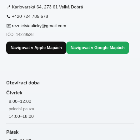
t
📍
Karlovarská 64, 273 61 Velká Dobrá
í
📞
+420 724 785 678
✉️
reznictviaulicky@gmail.com
IČO: 14229528
Navigovat v Apple Mapách
Navigovat v Google Mapách
Otevírací doba
Čtvrtek
8:00–12:00
polední pauza
14:00–18:00
Pátek