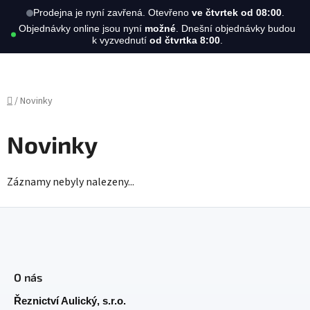
Hledat
NÁKUPN
Prodejna je nyní zavřená. Otevřeno
ve čtvrtek od 08:00
.
Objednávky online jsou nyní
možné
. Dnešní objednávky budou
KOŠÍK
k vyzvednutí
od čtvrtka 8:00
.
Přejít
na
obsah
Domů
/
Novinky
Novinky
Záznamy nebyly nalezeny...
Z
á
O nás
p
a
Řeznictví Aulický, s.r.o.