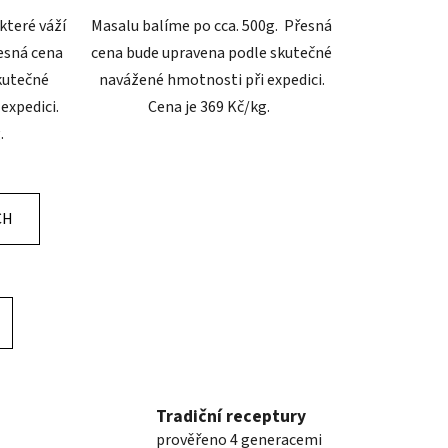
 které váží
Masalu balíme po cca. 500g. Přesná
esná cena
cena bude upravena podle skutečné
kutečné
navážené hmotnosti při expedici.
expedici.
Cena je 369 Kč/kg.
g.
CH
Tradiční receptury
prověřeno 4 generacemi