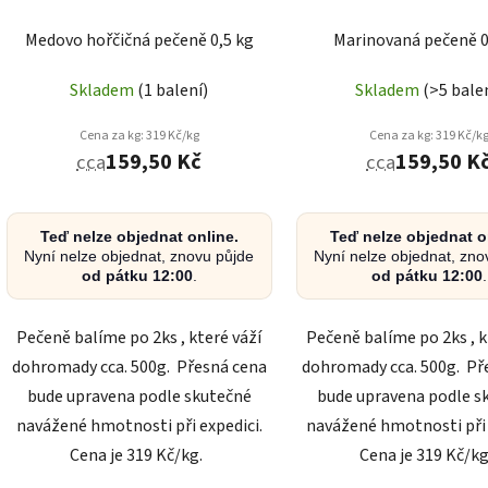
Medovo hořčičná pečeně 0,5 kg
Marinovaná pečeně 0
Skladem
(1 balení)
Skladem
(>5 bale
Cena za kg: 319 Kč/kg
Cena za kg: 319 Kč/k
159,50 Kč
159,50 K
cca
cca
Teď nelze objednat online.
Teď nelze objednat o
Nyní nelze objednat, znovu půjde
Nyní nelze objednat, zno
od pátku 12:00
.
od pátku 12:00
.
Pečeně balíme po 2ks , které váží
Pečeně balíme po 2ks , k
dohromady cca. 500g. Přesná cena
dohromady cca. 500g. Př
bude upravena podle skutečné
bude upravena podle s
navážené hmotnosti při expedici.
navážené hmotnosti při 
Cena je 319 Kč/kg.
Cena je 319 Kč/k