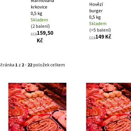
Marinovaná
Hovězí
krkovice
burger
0,5 kg
0,5 kg
Skladem
Skladem
(2 balení)
(>5 balení)
159,50
cca
149 Kč
cca
Kč
Stránka
1
z
2
-
22
položek celkem
V
ý
p
i
s
p
r