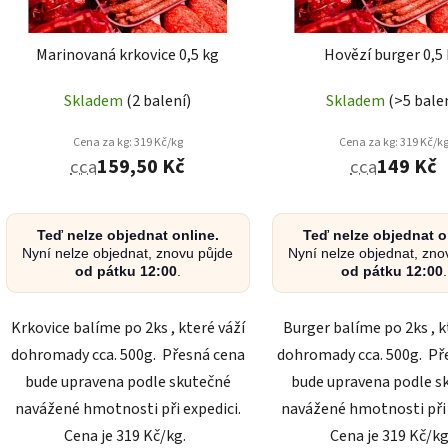
o
d
Marinovaná krkovice 0,5 kg
Hovězí burger 0,5
u
k
Skladem
(2 balení)
Skladem
(>5 bale
t
ů
Cena za kg: 319 Kč/kg
Cena za kg: 319 Kč/k
159,50 Kč
149 Kč
cca
cca
Teď nelze objednat online.
Teď nelze objednat o
Nyní nelze objednat, znovu půjde
Nyní nelze objednat, zno
od pátku 12:00
.
od pátku 12:00
.
Krkovice balíme po 2ks , které váží
Burger balíme po 2ks , k
dohromady cca. 500g. Přesná cena
dohromady cca. 500g. Př
bude upravena podle skutečné
bude upravena podle s
navážené hmotnosti při expedici.
navážené hmotnosti při 
Cena je 319 Kč/kg.
Cena je 319 Kč/k