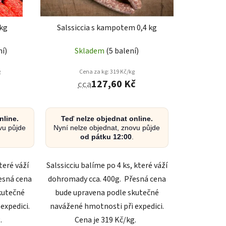
u
k
 kg
Salssiccia s kampotem 0,4 kg
t
ů
ní)
Skladem
(5 balení)
g
Cena za kg: 319 Kč/kg
127,60 Kč
cca
nline.
Teď nelze objednat online.
vu půjde
Nyní nelze objednat, znovu půjde
od pátku 12:00
.
teré váží
Salssicciu balíme po 4 ks, které váží
esná cena
dohromady cca. 400g. Přesná cena
kutečné
bude upravena podle skutečné
expedici.
navážené hmotnosti při expedici.
g.
Cena je 319 Kč/kg.