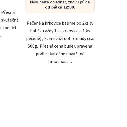
Nyní nelze objednat, znovu půjde
od pátku 12:00
.
. Přesná
e skutečné
Pečeně a krkovice balíme po 2ks (v
expedici.
balíčku vždy 1 ks krkovice a 1 ks
g.
pečeně) , které váží dohromady cca.
500g. Přesná cena bude upravena
podle skutečné navážené
hmotnosti...