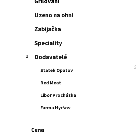
Grilování
i
n
e
n
Uzeno na ohni
í
p
Zabijačka
a
n
Speciality
e
Dodavatelé
l
Statek Opatov
Red Meat
Libor Procházka
Farma Hyršov
Cena