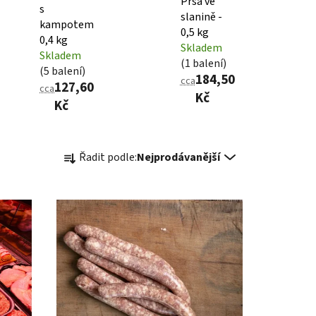
Prsa ve
s
slanině -
kampotem
0,5 kg
0,4 kg
Skladem
Skladem
(1 balení)
(5 balení)
184,50
cca
127,60
cca
Kč
Kč
Ř
Řadit podle:
Nejprodávanější
a
z
e
n
í
p
r
o
d