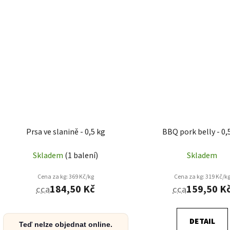
Prsa ve slanině - 0,5 kg
BBQ pork belly - 0,
Skladem
(1 balení)
Skladem
Cena za kg: 369 Kč/kg
Cena za kg: 319 Kč/k
184,50 Kč
159,50 K
cca
cca
DETAIL
Teď nelze objednat online.