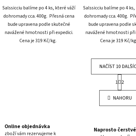
Salssicciu balíme po 4 ks, které váží
Salssicciu balíme po 4 ks,
dohromady cca. 400g. Přesná cena
dohromady cca. 400g. Př
bude upravena podle skutečné
bude upravena podle s
navážené hmotnosti při expedici.
navážené hmotnosti při 
Cena je 319 Kč/kg.
Cena je 319 Kč/k
NAČÍST 10 DALŠÍ
S
1
2
t
O
r
v
á
NAHORU
l
n
á
k
o
d
v
a
á
c
Online objednávka
n
Naprosto čerstvé
í
zboží vám rezervujeme k
í