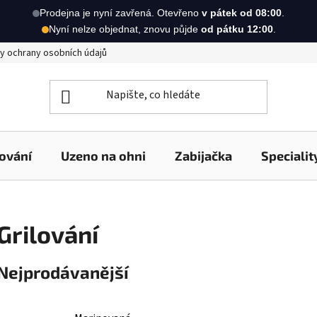
Prodejna je nyní zavřená. Otevřeno
v pátek od 08:00
.
Nyní nelze objednat, znovu půjde
od pátku 12:00
.
y ochrany osobních údajů
lování
Uzeno na ohni
Zabijačka
Specialit
Grilování
Nejprodávanější