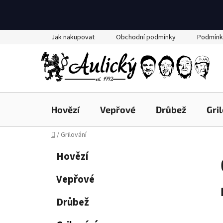
Přejít
Jak nakupovat
Obchodní podmínky
Podmínk
na
obsah
Hovězí
Vepřové
Drůbež
Gri
Domů
/
Grilování
P
K
Přeskočit
Hovězí
a
kategorie
o
t
s
Vepřové
e
t
g
Drůbež
r
o
a
r