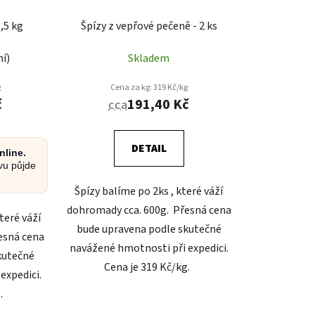
,5 kg
Špízy z vepřové pečeně - 2 ks
ní)
Skladem
g
Cena za kg: 319 Kč/kg
č
191,40 Kč
cca
DETAIL
nline.
vu půjde
Špízy balíme po 2ks , které váží
dohromady cca. 600g. Přesná cena
teré váží
bude upravena podle skutečné
esná cena
navážené hmotnosti při expedici.
kutečné
Cena je 319 Kč/kg.
expedici.
g.