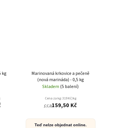
5 kg
Marinovaná krkovice a pečeně
(nová marináda) - 0,5 kg
Skladem
(5 balení)
g
Cena za kg: 319 Kč/kg
č
159,50 Kč
cca
Teď nelze objednat online.