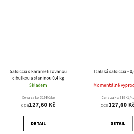
Salsiccia s karamelizovanou
Italská salsiccia - 0
cibulkou a slaninou 0,4 kg
Skladem
Momentálně vypro
Cena za kg: 319 Kč/kg
Cena za kg: 319 Kč/k
127,60 Kč
127,60 K
cca
cca
DETAIL
DETAIL