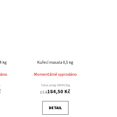
,4 kg
Kuřecí masala 0,5 kg
dáno
Momentálně vyprodáno
g
Cena za kg: 369 Kč/kg
č
184,50 Kč
cca
DETAIL