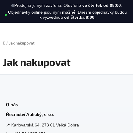
Hledat
NÁKUPN
Prodejna je nyní zavřená. Otevřeno
ve čtvrtek od 08:00
.
Objednávky online jsou nyní
možné
. Dnešní objednávky budou
KOŠÍK
k vyzvednutí
od čtvrtka 8:00
.
Přejít
na
obsah
Domů
/
Jak nakupovat
Jak nakupovat
Z
á
O nás
p
a
Řeznictví Aulický, s.r.o.
t
📍
Karlovarská 64, 273 61 Velká Dobrá
í