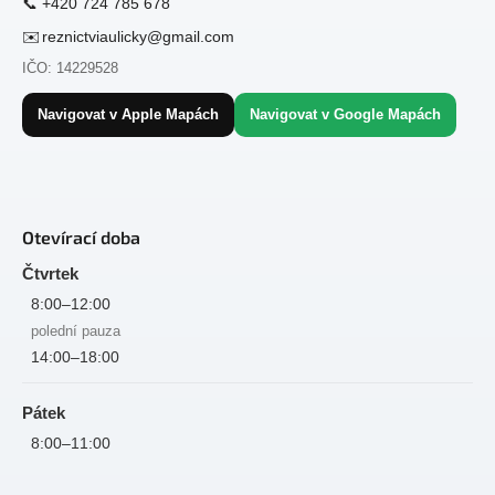
📞
+420 724 785 678
✉️
reznictviaulicky@gmail.com
IČO: 14229528
Navigovat v Apple Mapách
Navigovat v Google Mapách
Otevírací doba
Čtvrtek
8:00–12:00
polední pauza
14:00–18:00
Pátek
8:00–11:00