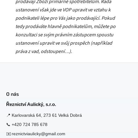
prodávají Zboží primárně spotřebitelům. Řada
ustanovení však jde ve VOP upravit ve vztahu k
podnikateli lépe pro Vás jako prodávající. Pokud
tedy prodáváte hlavně podnikatelům, můžete po
konzultaci se svým právním zástupcem spoustu
ustanovení upravit ve svůj prospěch (například
práva z vad, odstoupení…).
Z
á
O nás
p
a
Řeznictví Aulický, s.r.o.
t
📍
Karlovarská 64, 273 61 Velká Dobrá
í
📞
+420 724 785 678
✉️
reznictviaulicky@gmail.com