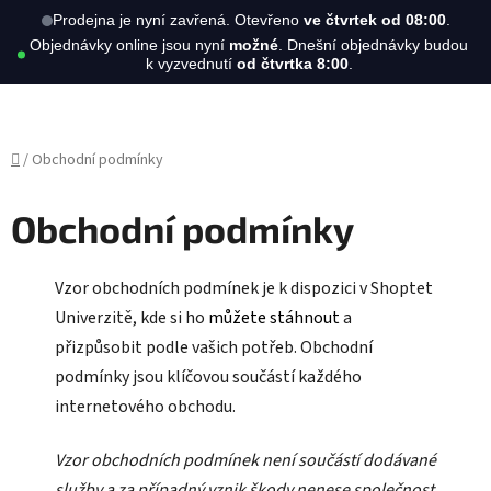
Hledat
NÁKUPN
Prodejna je nyní zavřená. Otevřeno
ve čtvrtek od 08:00
.
Objednávky online jsou nyní
možné
. Dnešní objednávky budou
KOŠÍK
k vyzvednutí
od čtvrtka 8:00
.
Přejít
na
obsah
Domů
/
Obchodní podmínky
Obchodní podmínky
Vzor obchodních podmínek je k dispozici v Shoptet
Univerzitě, kde si ho
můžete stáhnout
a
přizpůsobit podle vašich potřeb. Obchodní
podmínky jsou klíčovou součástí každého
internetového obchodu.
Vzor obchodních podmínek není součástí dodávané
služby a za případný vznik škody nenese společnost