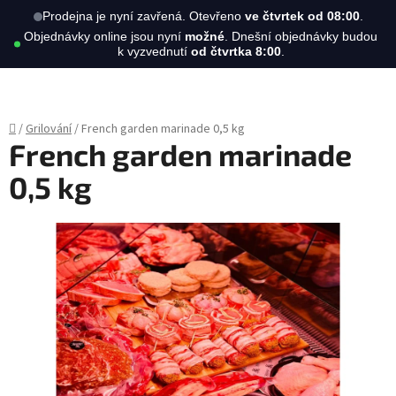
Hledat
NÁKUPN
Prodejna je nyní zavřená. Otevřeno
ve čtvrtek od 08:00
.
Objednávky online jsou nyní
možné
. Dnešní objednávky budou
KOŠÍK
k vyzvednutí
od čtvrtka 8:00
.
Přejít
na
obsah
Domů
/
Grilování
/
French garden marinade 0,5 kg
French garden marinade
0,5 kg