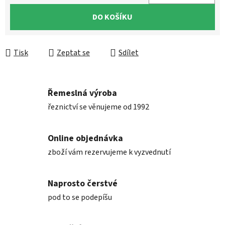
Měrná cena:
DO KOŠÍKU
Tisk
Zeptat se
Sdílet
Řemeslná výroba
řeznictví se věnujeme od 1992
Online objednávka
zboží vám rezervujeme k vyzvednutí
Naprosto čerstvé
pod to se podepíšu