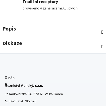
Tradiční receptury
prověřeno 4 generacemi Aulických
Popis
Diskuze
Z
á
O nás
p
a
Řeznictví Aulický, s.r.o.
t
📍
Karlovarská 64, 273 61 Velká Dobrá
í
📞
+420 724 785 678