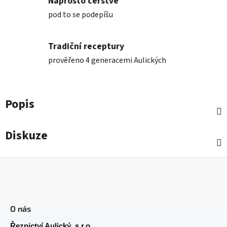
Naprosto čerstvé
pod to se podepíšu
Tradiční receptury
prověřeno 4 generacemi Aulických
Popis
Diskuze
Z
á
O nás
p
Řeznictví Aulický, s.r.o.