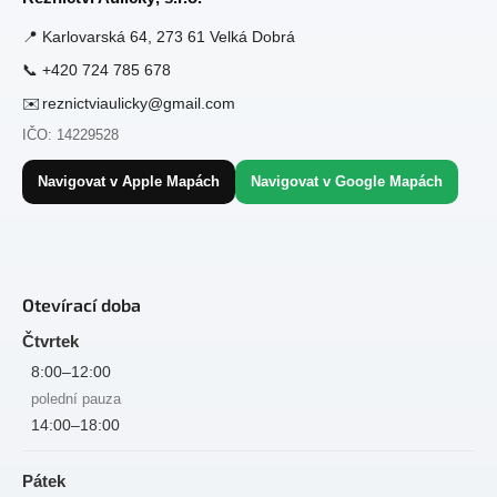
a
t
📍
Karlovarská 64, 273 61 Velká Dobrá
í
📞
+420 724 785 678
✉️
reznictviaulicky@gmail.com
IČO: 14229528
Navigovat v Apple Mapách
Navigovat v Google Mapách
Otevírací doba
Čtvrtek
8:00–12:00
polední pauza
14:00–18:00
Pátek