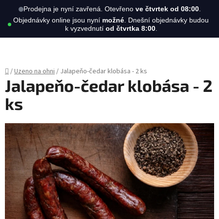
Hledat
NÁKUPN
Prodejna je nyní zavřená. Otevřeno
ve čtvrtek od 08:00
.
Objednávky online jsou nyní
možné
. Dnešní objednávky budou
KOŠÍK
k vyzvednutí
od čtvrtka 8:00
.
Přejít
na
obsah
Domů
/
Uzeno na ohni
/
Jalapeňo-čedar klobása - 2 ks
Jalapeňo-čedar klobása - 2
ks