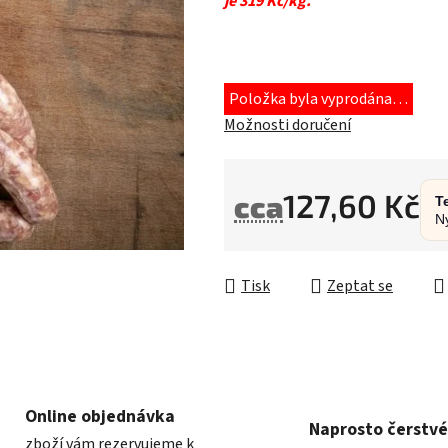
je 319 Kč/kg.
Položka byla vyprodána…
Možnosti doručení
127,60 Kč
cca
T
N
Měrná cena:
Tisk
Zeptat se
Online objednávka
Naprosto čerstvé
zboží vám rezervujeme k