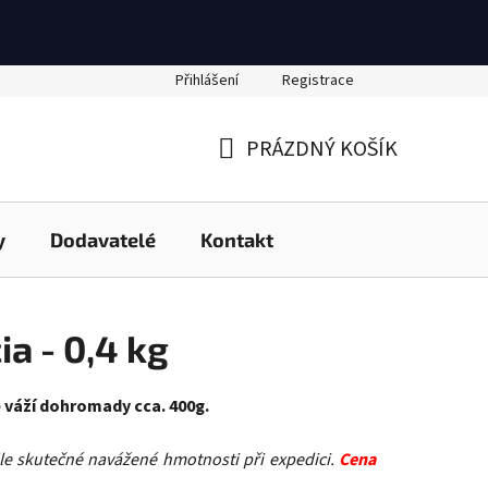
Přihlášení
Registrace
PRÁZDNÝ KOŠÍK
NÁKUPNÍ
KOŠÍK
y
Dodavatelé
Kontakt
ia - 0,4 kg
é váží dohromady cca. 400g.
e skutečné navážené hmotnosti při expedici.
Cena