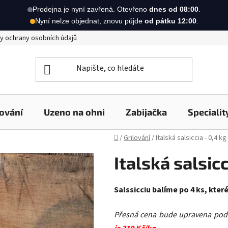
Prodejna je nyní zavřená. Otevřeno
dnes od 08:00
.
Nyní nelze objednat, znovu půjde
od pátku 12:00
.
y ochrany osobních údajů
lování
Uzeno na ohni
Zabijačka
Specialit
Domů
/
Grilování
/
Italská salsiccia - 0,4 kg
Italská salsicc
Salssicciu balíme po 4 ks, kter
Přesná cena bude upravena podl