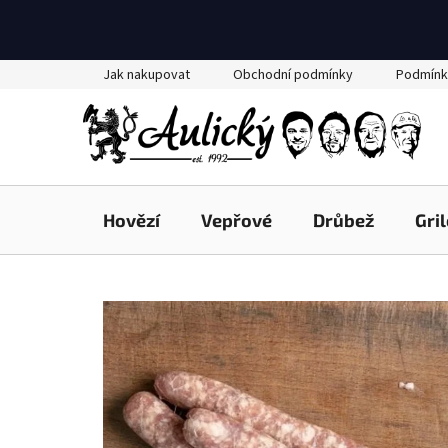
Přejít
Jak nakupovat
Obchodní podmínky
Podmínk
na
obsah
Hovězí
Vepřové
Drůbež
Gri