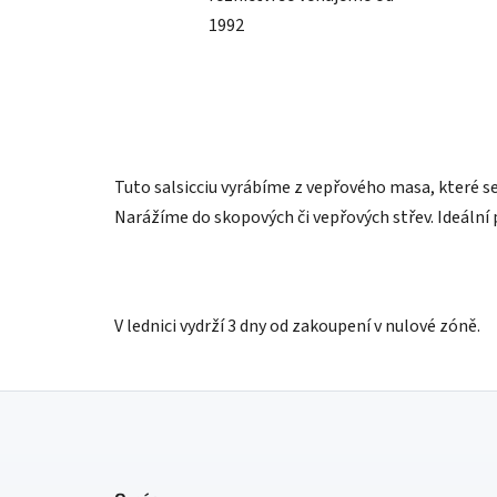
1992
Tuto salsicciu vyrábíme z vepřového masa, které
Narážíme do skopových či vepřových střev. Ideální p
V lednici vydrží 3 dny od zakoupení v nulové zóně.
Z
á