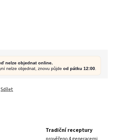
eď nelze objednat online.
yní nelze objednat, znovu půjde
od pátku 12:00
.
Sdílet
Tradiční receptury
prověřeno 4 generacemi