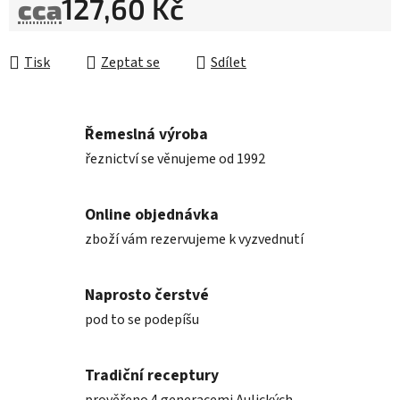
127,60 Kč
cca
Měrná cena:
Tisk
Zeptat se
Sdílet
Řemeslná výroba
řeznictví se věnujeme od 1992
Online objednávka
zboží vám rezervujeme k vyzvednutí
Naprosto čerstvé
pod to se podepíšu
Tradiční receptury
prověřeno 4 generacemi Aulických