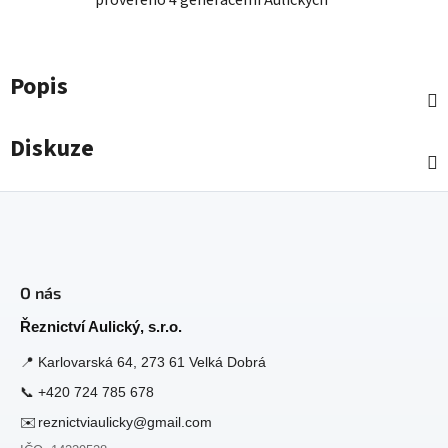
Popis
Diskuze
Z
á
O nás
p
a
Řeznictví Aulický, s.r.o.
t
📍
Karlovarská 64, 273 61 Velká Dobrá
í
📞
+420 724 785 678
✉️
reznictviaulicky@gmail.com