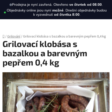
Hledat
NÁKUPN
Prodejna je nyní zavřená. Otevřeno
ve čtvrtek od 08:00
.
Objednávky online jsou nyní
možné
. Dnešní objednávky budou
KOŠÍK
k vyzvednutí
od čtvrtka 8:00
.
Přejít
na
obsah
Domů
/
Grilování
/
Grilovací klobása s bazalkou a barevným pepřem 0,4 kg
Grilovací klobása s
bazalkou a barevným
pepřem 0,4 kg