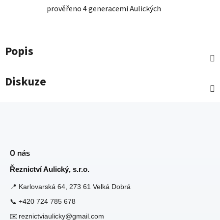
prověřeno 4 generacemi Aulických
Popis
Diskuze
Z
á
O nás
p
a
Řeznictví Aulický, s.r.o.
t
📍
Karlovarská 64, 273 61 Velká Dobrá
í
📞
+420 724 785 678
✉️
reznictviaulicky@gmail.com