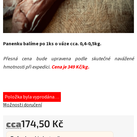
Panenku balíme po 1ks o váze cca. 0,4-0,5kg.
Přesná cena bude upravena podle skutečné navážené
hmotnosti při expedici.
Cena je 349 Kč/kg.
Položka byla vyprodána…
Možnosti doručení
174,50 Kč
cca
Měrná cena: