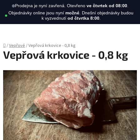
Hledat
NÁKUPN
Prodejna je nyní zavřená. Otevřeno
ve čtvrtek od 08:00
.
Objednávky online jsou nyní
možné
. Dnešní objednávky budou
KOŠÍK
k vyzvednutí
od čtvrtka 8:00
.
Přejít
na
obsah
Domů
/
Vepřové
/
Vepřová krkovice - 0,8 kg
Vepřová krkovice - 0,8 kg