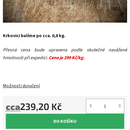
Krkovici balíme po cca. 0,8 kg.
Přesná cena bude upravena podle skutečné navážené
hmotnosti při expedici.
Cena je 299 Kč/kg.
Možnosti doručení
239,20 Kč
cca
Měrná cena:
DO KOŠÍKU