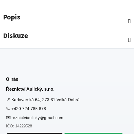
Popis
Diskuze
Z
á
O nás
p
a
Řeznictví Aulický, s.r.o.
t
📍
Karlovarská 64, 273 61 Velká Dobrá
í
📞
+420 724 785 678
✉️
reznictviaulicky@gmail.com
IČO: 14229528