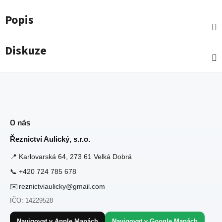
Popis
Diskuze
Z
á
O nás
p
a
Řeznictví Aulický, s.r.o.
t
📍
Karlovarská 64, 273 61 Velká Dobrá
í
📞
+420 724 785 678
✉️
reznictviaulicky@gmail.com
IČO: 14229528
Navigovat v Apple Mapách
Navigovat v Google Mapách