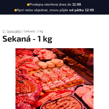
Hledat
NÁKUPN
Prodejna otevřená dnes do
11:00
.
Nyní nelze objednat, znovu půjde
od pátku 12:00
.
KOŠÍK
Přejít
na
obsah
Domů
/
Speciality
/
Sekaná - 1 kg
Sekaná - 1 kg