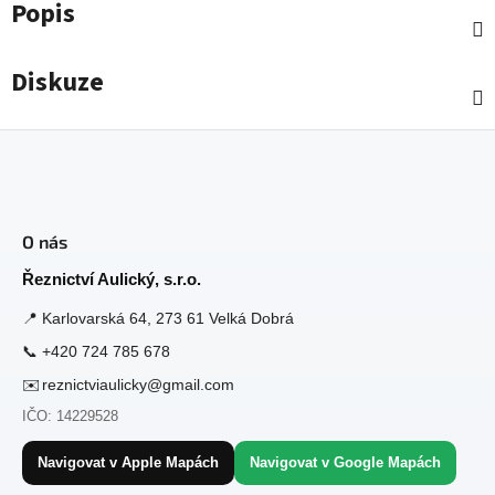
Popis
Diskuze
Z
á
O nás
p
a
Řeznictví Aulický, s.r.o.
t
📍
Karlovarská 64, 273 61 Velká Dobrá
í
📞
+420 724 785 678
✉️
reznictviaulicky@gmail.com
IČO: 14229528
Navigovat v Apple Mapách
Navigovat v Google Mapách