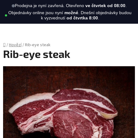
Hledat
NÁKUPN
Prodejna je nyní zavřená. Otevřeno
ve čtvrtek od 08:00
.
Objednávky online jsou nyní
možné
. Dnešní objednávky budou
KOŠÍK
k vyzvednutí
od čtvrtka 8:00
.
Přejít
na
obsah
Domů
/
Hovězí
/
Rib-eye steak
Rib-eye steak