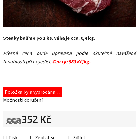
Steaky balíme po 1 ks. Váha je cca. 0,4 kg.
Přesná cena bude upravena podle skutečné navážené
hmotnosti při expedici.
Cena je 880 Kč/kg.
Položka byla vyprodána…
Možnosti doručení
352 Kč
cca
Měrná cena:
Tisk
Zeptat se
Sdílet