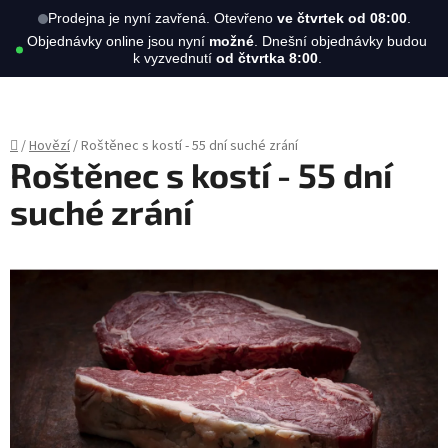
Hledat
NÁKUPN
Prodejna je nyní zavřená. Otevřeno
ve čtvrtek od 08:00
.
Objednávky online jsou nyní
možné
. Dnešní objednávky budou
KOŠÍK
k vyzvednutí
od čtvrtka 8:00
.
Přejít
na
obsah
Domů
/
Hovězí
/
Roštěnec s kostí - 55 dní suché zrání
Roštěnec s kostí - 55 dní
suché zrání