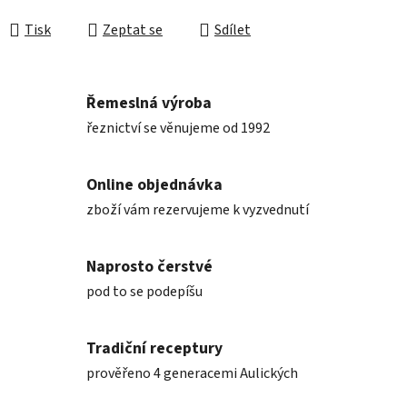
Měrná cena:
Tisk
Zeptat se
Sdílet
Řemeslná výroba
řeznictví se věnujeme od 1992
Online objednávka
zboží vám rezervujeme k vyzvednutí
Naprosto čerstvé
pod to se podepíšu
Tradiční receptury
prověřeno 4 generacemi Aulických