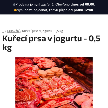
Hledat
NÁKUPN
Prodejna je nyní zavřená. Otevřeno
dnes od 08:00
.
Nyní nelze objednat, znovu půjde
od pátku 12:00
.
KOŠÍK
Přejít
na
obsah
Domů
/
Grilování
/
Kuřecí prsa v jogurtu - 0,5 kg
Kuřecí prsa v jogurtu - 0,5
kg