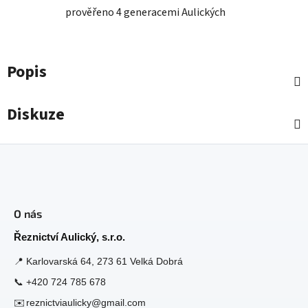
prověřeno 4 generacemi Aulických
Popis
Diskuze
Z
á
O nás
p
a
Řeznictví Aulický, s.r.o.
t
📍
Karlovarská 64, 273 61 Velká Dobrá
í
📞
+420 724 785 678
✉️
reznictviaulicky@gmail.com