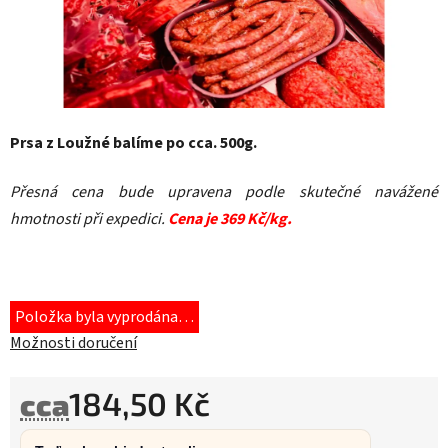
Prsa z Loužné balíme po cca. 500g.
Přesná cena bude upravena podle skutečné navážené
hmotnosti při expedici.
Cena je 369 Kč/kg.
Položka byla vyprodána…
Možnosti doručení
184,50 Kč
cca
Měrná cena: